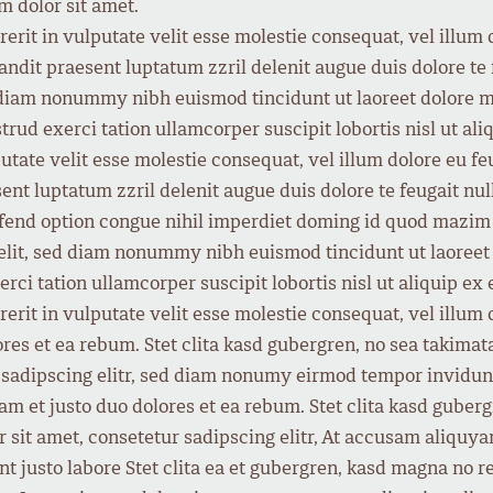
m dolor sit amet.
rit in vulputate velit esse molestie consequat, vel illum do
ndit praesent luptatum zzril delenit augue duis dolore te f
d diam nonummy nibh euismod tincidunt ut laoreet dolore m
trud exerci tation ullamcorper suscipit lobortis nisl ut 
putate velit esse molestie consequat, vel illum dolore eu fe
ent luptatum zzril delenit augue duis dolore te feugait nulla
ifend option congue nihil imperdiet doming id quod mazi
 elit, sed diam nonummy nibh euismod tincidunt ut laoreet
rci tation ullamcorper suscipit lobortis nisl ut aliquip 
rit in vulputate velit esse molestie consequat, vel illum do
ores et ea rebum. Stet clita kasd gubergren, no sea takimat
 sadipscing elitr, sed diam nonumy eirmod tempor invidunt
am et justo duo dolores et ea rebum. Stet clita kasd guber
r sit amet, consetetur sadipscing elitr, At accusam aliqu
nt justo labore Stet clita ea et gubergren, kasd magna no 