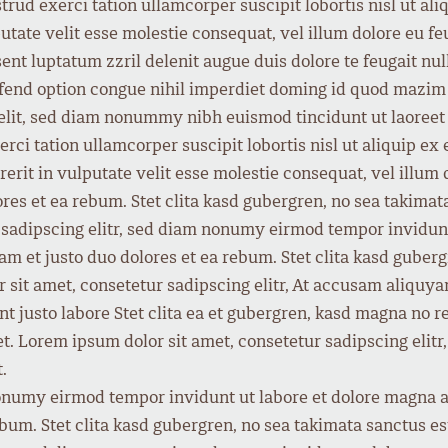
trud exerci tation ullamcorper suscipit lobortis nisl ut 
putate velit esse molestie consequat, vel illum dolore eu fe
ent luptatum zzril delenit augue duis dolore te feugait nulla
ifend option congue nihil imperdiet doming id quod mazi
 elit, sed diam nonummy nibh euismod tincidunt ut laoreet
rci tation ullamcorper suscipit lobortis nisl ut aliquip 
rit in vulputate velit esse molestie consequat, vel illum do
ores et ea rebum. Stet clita kasd gubergren, no sea takimat
 sadipscing elitr, sed diam nonumy eirmod tempor invidunt
am et justo duo dolores et ea rebum. Stet clita kasd guber
r sit amet, consetetur sadipscing elitr, At accusam aliqu
nt justo labore Stet clita ea et gubergren, kasd magna no 
et. Lorem ipsum dolor sit amet, consetetur sadipscing eli
.
nonumy eirmod tempor invidunt ut labore et dolore magna a
ebum. Stet clita kasd gubergren, no sea takimata sanctus 