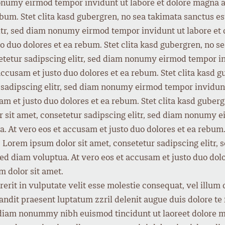
nonumy eirmod tempor invidunt ut labore et dolore magna a
ebum. Stet clita kasd gubergren, no sea takimata sanctus 
elitr, sed diam nonumy eirmod tempor invidunt ut labore e
to duo dolores et ea rebum. Stet clita kasd gubergren, no s
etetur sadipscing elitr, sed diam nonumy eirmod tempor i
accusam et justo duo dolores et ea rebum. Stet clita kasd 
 sadipscing elitr, sed diam nonumy eirmod tempor invidunt
am et justo duo dolores et ea rebum. Stet clita kasd guber
 sit amet, consetetur sadipscing elitr, sed diam nonumy e
 At vero eos et accusam et justo duo dolores et ea rebum. 
. Lorem ipsum dolor sit amet, consetetur sadipscing elitr
ed diam voluptua. At vero eos et accusam et justo duo dolo
m dolor sit amet.
rit in vulputate velit esse molestie consequat, vel illum do
ndit praesent luptatum zzril delenit augue duis dolore te f
d diam nonummy nibh euismod tincidunt ut laoreet dolore m