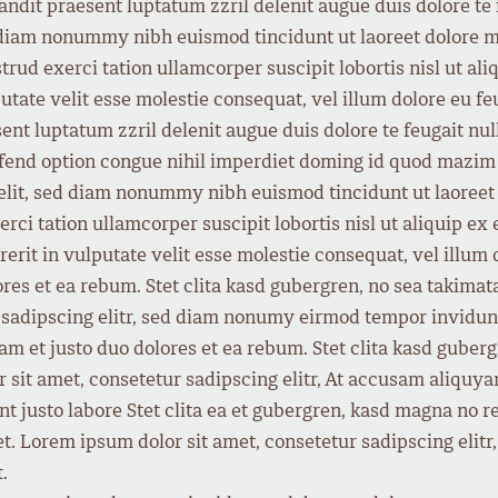
ndit praesent luptatum zzril delenit augue duis dolore te f
d diam nonummy nibh euismod tincidunt ut laoreet dolore m
trud exerci tation ullamcorper suscipit lobortis nisl ut 
putate velit esse molestie consequat, vel illum dolore eu fe
ent luptatum zzril delenit augue duis dolore te feugait nulla
ifend option congue nihil imperdiet doming id quod mazi
 elit, sed diam nonummy nibh euismod tincidunt ut laoreet
rci tation ullamcorper suscipit lobortis nisl ut aliquip 
rit in vulputate velit esse molestie consequat, vel illum do
ores et ea rebum. Stet clita kasd gubergren, no sea takimat
 sadipscing elitr, sed diam nonumy eirmod tempor invidunt
am et justo duo dolores et ea rebum. Stet clita kasd guber
r sit amet, consetetur sadipscing elitr, At accusam aliqu
nt justo labore Stet clita ea et gubergren, kasd magna no 
et. Lorem ipsum dolor sit amet, consetetur sadipscing eli
.