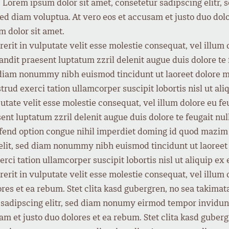
. Lorem ipsum dolor sit amet, consetetur sadipscing elitr
ed diam voluptua. At vero eos et accusam et justo duo dolo
m dolor sit amet.
rit in vulputate velit esse molestie consequat, vel illum do
ndit praesent luptatum zzril delenit augue duis dolore te f
d diam nonummy nibh euismod tincidunt ut laoreet dolore m
trud exerci tation ullamcorper suscipit lobortis nisl ut 
putate velit esse molestie consequat, vel illum dolore eu fe
ent luptatum zzril delenit augue duis dolore te feugait nulla
ifend option congue nihil imperdiet doming id quod mazi
 elit, sed diam nonummy nibh euismod tincidunt ut laoreet
rci tation ullamcorper suscipit lobortis nisl ut aliquip 
rit in vulputate velit esse molestie consequat, vel illum do
ores et ea rebum. Stet clita kasd gubergren, no sea takimat
 sadipscing elitr, sed diam nonumy eirmod tempor invidunt
am et justo duo dolores et ea rebum. Stet clita kasd guber