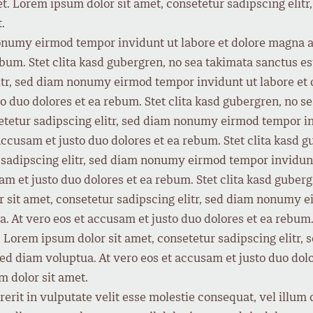
et. Lorem ipsum dolor sit amet, consetetur sadipscing eli
.
nonumy eirmod tempor invidunt ut labore et dolore magna a
ebum. Stet clita kasd gubergren, no sea takimata sanctus 
elitr, sed diam nonumy eirmod tempor invidunt ut labore e
to duo dolores et ea rebum. Stet clita kasd gubergren, no s
etetur sadipscing elitr, sed diam nonumy eirmod tempor i
accusam et justo duo dolores et ea rebum. Stet clita kasd 
 sadipscing elitr, sed diam nonumy eirmod tempor invidunt
am et justo duo dolores et ea rebum. Stet clita kasd guber
 sit amet, consetetur sadipscing elitr, sed diam nonumy e
 At vero eos et accusam et justo duo dolores et ea rebum. 
. Lorem ipsum dolor sit amet, consetetur sadipscing elitr
ed diam voluptua. At vero eos et accusam et justo duo dolo
m dolor sit amet.
rit in vulputate velit esse molestie consequat, vel illum do